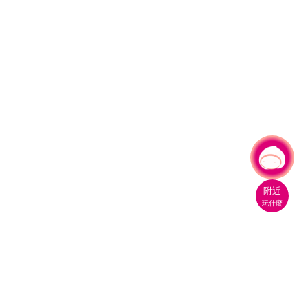
有事問小桃，一起遊桃園
|
附近
玩什麼