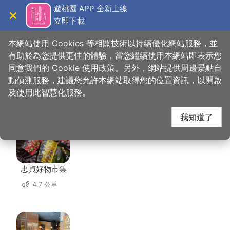
跳
遊桃園 APP 全新上線
到
立即下載
導覽
關閉
主
桃園觀光導覽網
首頁
>
想去的地方
>
住宿
>
喬爵旅居
要
本網站使用 Cookies 等相關技術以持續優化網站服務，並
內
有助於為您提供更佳的體驗，當您繼續使用本網站即表示您
容
同意我們的 Cookie 使用政策。另外，網站提供周邊景點自
喬爵旅居 周邊店家
區
動偵測服務，建議您允許本網站取得您的位置資訊，以開啟
塊
及使用此智慧化服務。
共有 269 間店家
我知道了
忠貞好物市集
4.7 公里