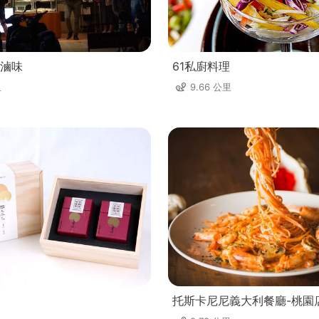
滷味
61私廚料理
里
9.66 公里
托斯卡尼尼義大利餐廳-桃園