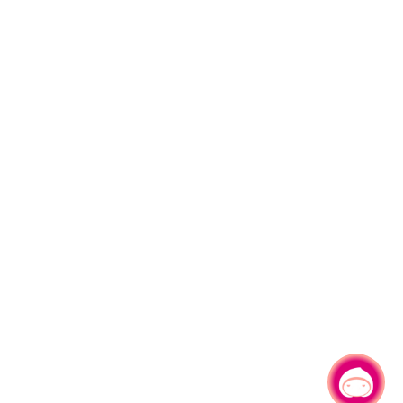
有事問小桃，一起遊桃園
|