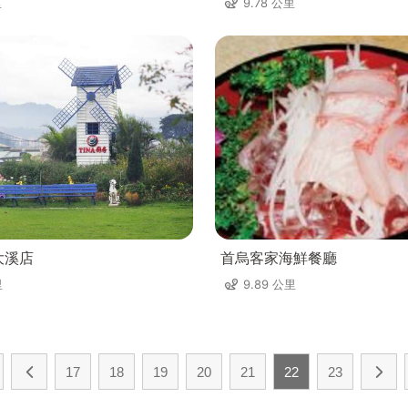
里
9.78 公里
大溪店
首烏客家海鮮餐廳
里
9.89 公里
17
18
19
20
21
22
23