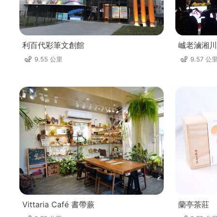
利百代彩筆文創館
峸老滷湘川
9.55 公里
9.57 公
Vittaria Café 書帶蕨
蘭亭茶莊