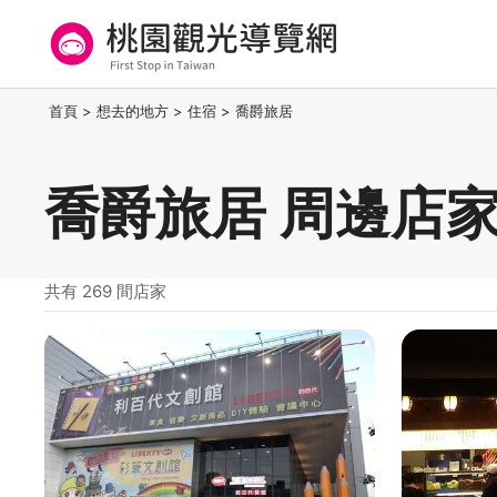
跳
到
主
要
桃園觀光導覽網
:::
首頁
>
想去的地方
>
住宿
>
喬爵旅居
內
容
區
喬爵旅居 周邊店
塊
共有 269 間店家