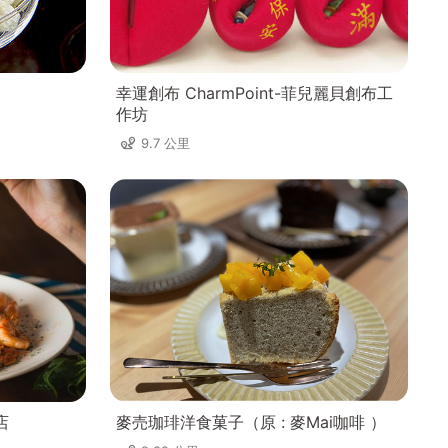
幸運創布 CharmPoint-菲兒麗貝創布工
作坊
9.7 公里
店
麥売珈琲洋食菓子（原 : 麥Mai咖啡 ）