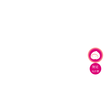
有事問小桃，一起遊桃園
|
附近
玩什麼