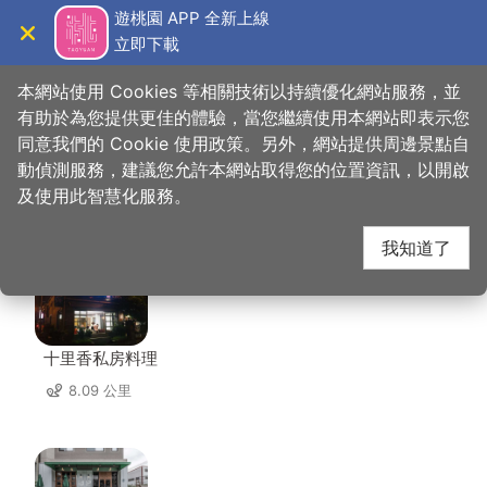
跳
遊桃園 APP 全新上線
到
立即下載
導覽
關閉
主
桃園觀光導覽網
首頁
>
想去的地方
>
住宿
>
豆子一家輕旅
要
本網站使用 Cookies 等相關技術以持續優化網站服務，並
內
有助於為您提供更佳的體驗，當您繼續使用本網站即表示您
容
同意我們的 Cookie 使用政策。另外，網站提供周邊景點自
豆子一家輕旅 周邊店家
區
動偵測服務，建議您允許本網站取得您的位置資訊，以開啟
塊
及使用此智慧化服務。
共有 220 間店家
我知道了
十里香私房料理
8.09 公里