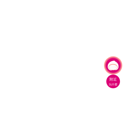
有事問小桃，一起遊桃園
附近
玩什麼