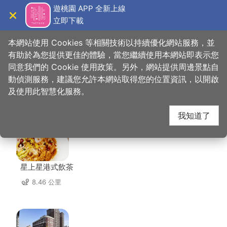
跳
遊桃園 APP 全新上線
到
立即下載
導覽
關閉
主
桃園觀光導覽網
首頁
>
想去的地方
>
住宿
>
豆子一家輕旅
要
本網站使用 Cookies 等相關技術以持續優化網站服務，並
內
有助於為您提供更佳的體驗，當您繼續使用本網站即表示您
容
同意我們的 Cookie 使用政策。另外，網站提供周邊景點自
豆子一家輕旅 周邊店家
區
動偵測服務，建議您允許本網站取得您的位置資訊，以開啟
塊
及使用此智慧化服務。
共有 220 間店家
我知道了
星上星港式飲茶
8.46 公里