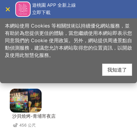
跳
遊桃園 APP 全新上線
到
立即下載
導覽
關閉
主
桃園觀光導覽網
首頁
>
想去的地方
>
住宿
>
艾爾芙公園行旅
要
本網站使用 Cookies 等相關技術以持續優化網站服務，並
內
有助於為您提供更佳的體驗，當您繼續使用本網站即表示您
容
同意我們的 Cookie 使用政策。另外，網站提供周邊景點自
艾爾芙公園行旅 周邊店
區
動偵測服務，建議您允許本網站取得您的位置資訊，以開啟
塊
及使用此智慧化服務。
家
我知道了
共有 212 間店家
沙貝燒烤-青埔宵夜店
456 公尺