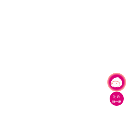
有事問小桃，一起遊桃園
|
附近
玩什麼