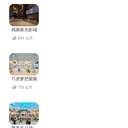
桃園新光影城
641 公尺
巧虎夢想樂園
715 公尺
華泰名品城