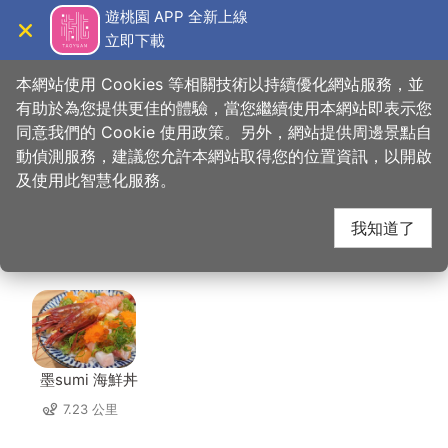
跳
遊桃園 APP 全新上線
到
立即下載
導覽
關閉
主
桃園觀光導覽網
首頁
>
想去的地方
>
住宿
>
艾爾芙公園行旅
要
本網站使用 Cookies 等相關技術以持續優化網站服務，並
內
有助於為您提供更佳的體驗，當您繼續使用本網站即表示您
容
同意我們的 Cookie 使用政策。另外，網站提供周邊景點自
艾爾芙公園行旅 周邊店
區
動偵測服務，建議您允許本網站取得您的位置資訊，以開啟
塊
及使用此智慧化服務。
家
我知道了
共有 212 間店家
墨sumi 海鮮丼
7.23 公里