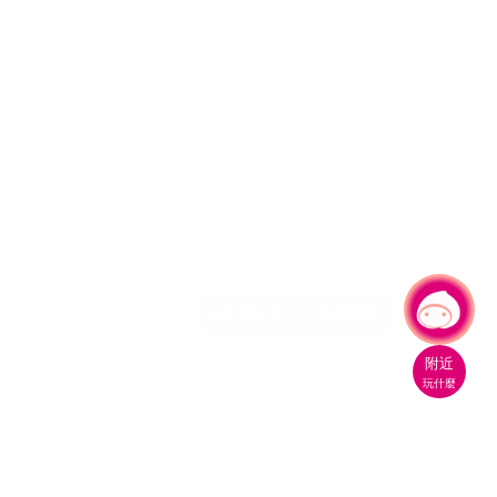
有事問小桃，一起遊桃園
附近
玩什麼