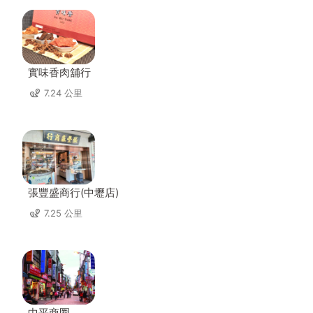
實味香肉舖行
7.24 公里
張豐盛商行(中壢店)
7.25 公里
中平商圈