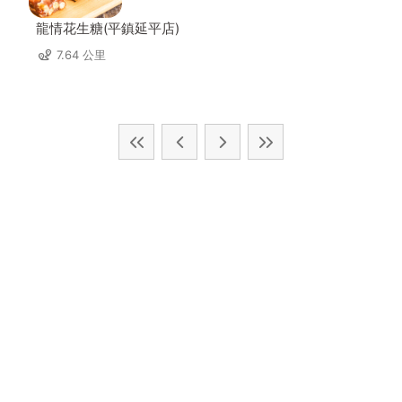
龍情花生糖(平鎮延平店)
7.64 公里