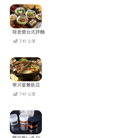
韓老爺台式拌麵
7.41 公里
華川宴餐飲店
7.41 公里
樂福氣Luft Qi