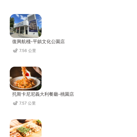
復興航棧-平鎮文化公園店
7.56 公里
托斯卡尼尼義大利餐廳-桃園店
7.57 公里