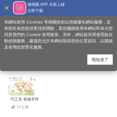
跳
遊桃園 APP 全新上線
到
立即下載
導覽
關閉
主
桃園觀光導覽網
首頁
>
想去的地方
>
住宿
>
艾爾芙公園行旅
要
本網站使用 Cookies 等相關技術以持續優化網站服務，並
內
有助於為您提供更佳的體驗，當您繼續使用本網站即表示您
容
同意我們的 Cookie 使用政策。另外，網站提供周邊景點自
艾爾芙公園行旅 周邊店
區
動偵測服務，建議您允許本網站取得您的位置資訊，以開啟
塊
及使用此智慧化服務。
家
我知道了
共有 212 間店家
巧工坊 幸福手作
7.4 公里