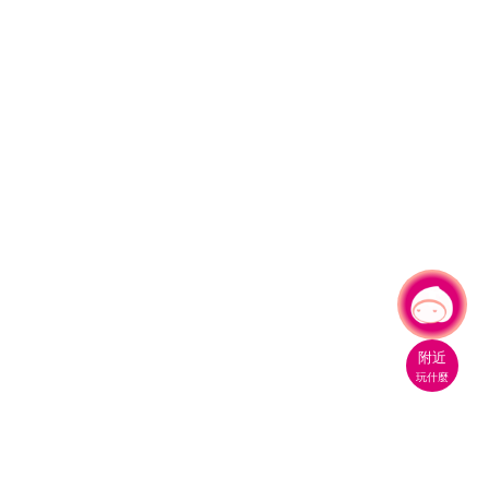
有事問小桃，一起遊桃園
|
附近
玩什麼