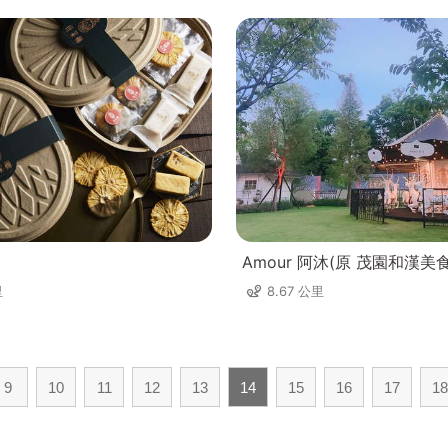
Amour 阿沐(原 茂園和漢美
里
8.67 公里
9
10
11
12
13
14
15
16
17
18