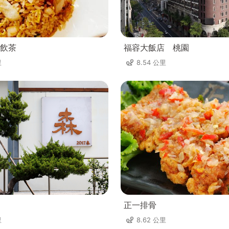
飲茶
福容大飯店 桃園
里
8.54 公里
正一排骨
里
8.62 公里