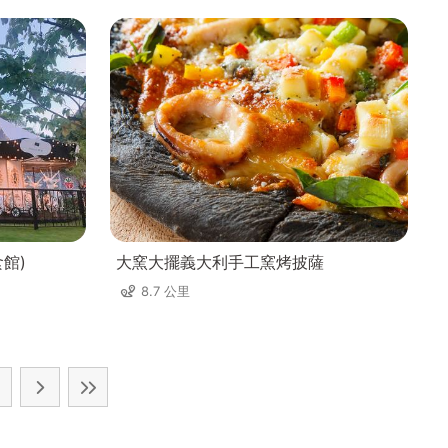
食館)
大窯大擺義大利手工窯烤披薩
8.7 公里