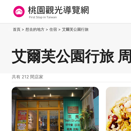
跳
到
主
要
桃園觀光導覽網
:::
首頁
>
想去的地方
>
住宿
>
艾爾芙公園行旅
內
容
區
艾爾芙公園行旅 
塊
共有 212 間店家