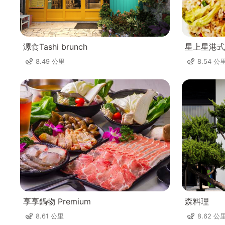
漯食Tashi brunch
星上星港式
8.49 公里
8.54 公
享享鍋物 Premium
森料理
8.61 公里
8.62 公