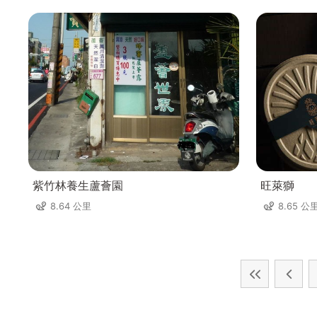
紫竹林養生蘆薈園
旺萊獅
8.64 公里
8.65 公