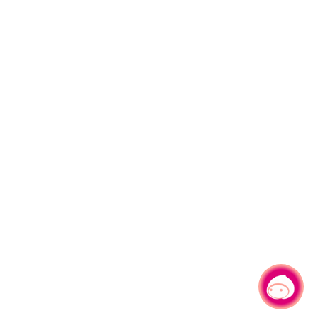
有事問小桃，一起遊桃園
|