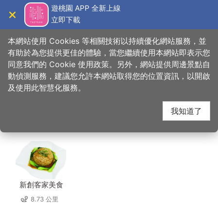
跳
遊桃園 APP 全新上線
到
立即下載
導覽
關閉
主
桃園觀光導覽網
首頁
>
想去的地方
>
住宿
>
艾爾芙公園行旅
要
本網站使用 Cookies 等相關技術以持續優化網站服務，並
內
有助於為您提供更佳的體驗，當您繼續使用本網站即表示您
容
同意我們的 Cookie 使用政策。另外，網站提供周邊景點自
艾爾芙公園行旅 周邊店
區
動偵測服務，建議您允許本網站取得您的位置資訊，以開啟
塊
及使用此智慧化服務。
家
我知道了
共有 212 間店家
新創客家美食
8.73 公里