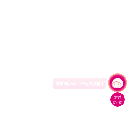
有事問小桃，一起遊桃園
|
附近
玩什麼