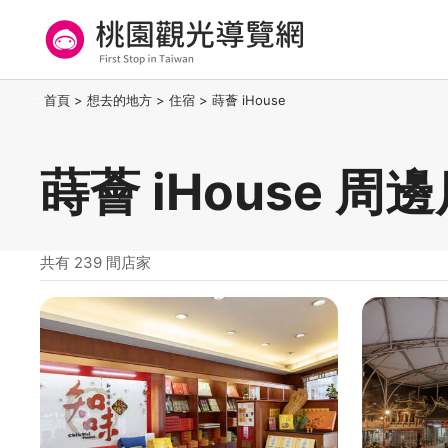
跳
到
主
要
桃園觀光導覽網
:::
首頁
>
想去的地方
>
住宿
>
蒔薈 iHouse
內
容
區
蒔薈 iHouse 周
塊
共有 239 間店家