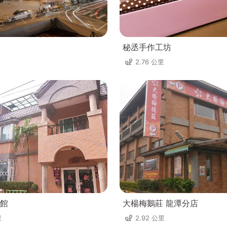
秘丞手作工坊
里
2.76 公里
館
大楊梅鵝莊 龍潭分店
里
2.92 公里