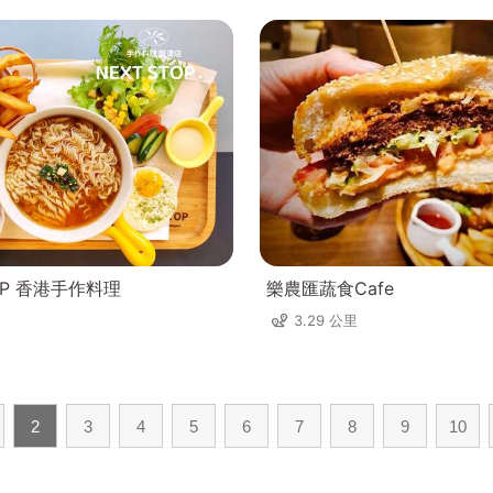
TOP 香港手作料理
樂農匯蔬食Cafe
3.29 公里
2
3
4
5
6
7
8
9
10