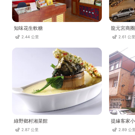
知味花生軟糖
龍元宮商圈
2.44 公里
2.61 公
綠野鄉村湘菜館
提緣客家小
2.87 公里
2.89 公