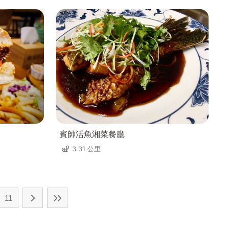
賓帥活魚湘菜餐廳
3.31 公里
11