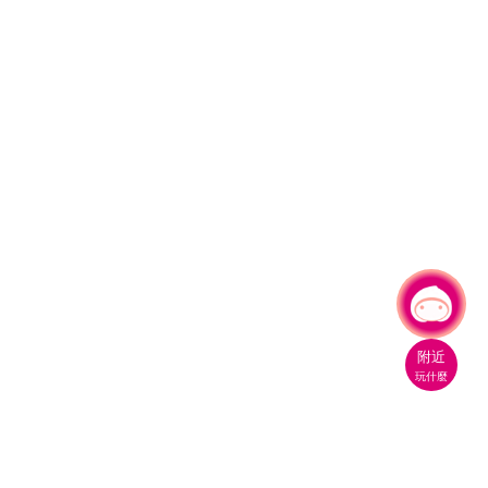
有事問小桃，一起遊桃園
|
附近
玩什麼