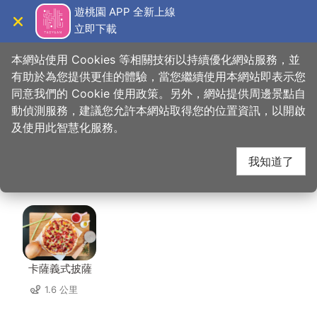
跳
遊桃園 APP 全新上線
到
立即下載
導覽
關閉
主
桃園觀光導覽網
首頁
>
想去的地方
>
住宿
>
碧雲天汽車旅館（大溪館）
要
本網站使用 Cookies 等相關技術以持續優化網站服務，並
內
有助於為您提供更佳的體驗，當您繼續使用本網站即表示您
容
同意我們的 Cookie 使用政策。另外，網站提供周邊景點自
碧雲天汽車旅館（大溪
區
動偵測服務，建議您允許本網站取得您的位置資訊，以開啟
塊
及使用此智慧化服務。
館） 周邊店家
我知道了
共有 261 間店家
卡薩義式披薩
1.6 公里