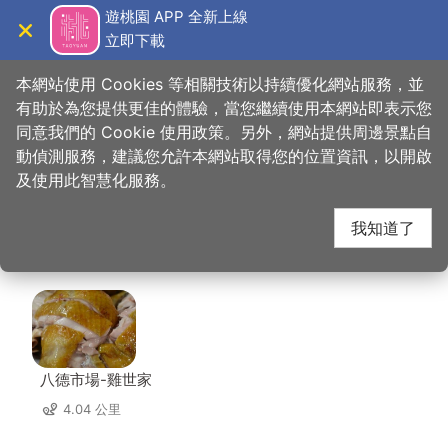
跳
遊桃園 APP 全新上線
到
立即下載
導覽
關閉
主
桃園觀光導覽網
首頁
>
想去的地方
>
住宿
>
碧雲天汽車旅館（大溪館）
要
本網站使用 Cookies 等相關技術以持續優化網站服務，並
內
有助於為您提供更佳的體驗，當您繼續使用本網站即表示您
容
同意我們的 Cookie 使用政策。另外，網站提供周邊景點自
碧雲天汽車旅館（大溪
區
動偵測服務，建議您允許本網站取得您的位置資訊，以開啟
塊
及使用此智慧化服務。
館） 周邊店家
我知道了
共有 261 間店家
八德市場-雞世家
4.04 公里