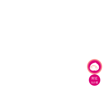
有事問小桃，一起遊桃園
附近
玩什麼