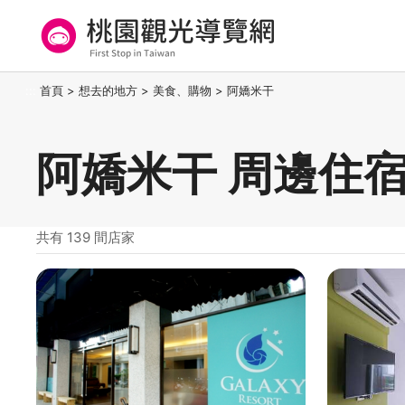
跳
到
主
要
桃園觀光導覽網
:::
首頁
>
想去的地方
>
美食、購物
>
阿嬌米干
內
容
區
阿嬌米干 周邊住
塊
共有 139 間店家