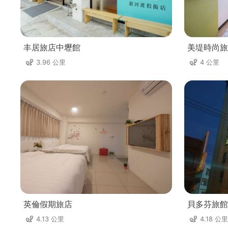
丰居旅店中壢館
美堤時尚旅
3.96 公里
4 公里
英倫假期旅店
貝多芬旅館
4.13 公里
4.18 公里