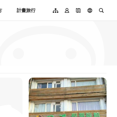
方
計畫旅行
網站導覽
會員登入
地圖導覽
language
全文檢
English
日本語
한국어
簡體中文
Indonesia
ไทย
Người việt nam