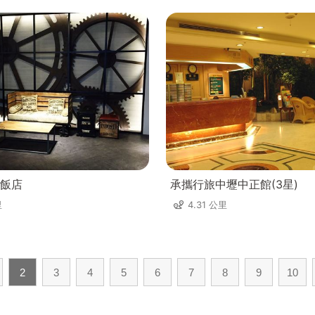
飯店
承攜行旅中壢中正館(3星)
里
4.31 公里
2
3
4
5
6
7
8
9
10