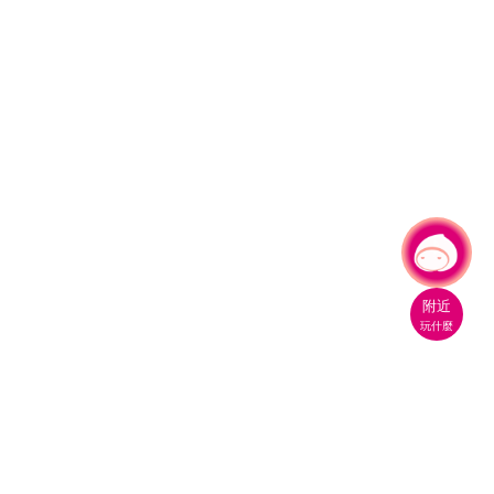
有事問小桃，一起遊桃園
|
附近
玩什麼