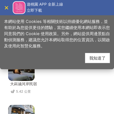
跳
遊桃園 APP 全新上線
到
立即下載
導覽
關閉
主
桃園觀光導覽網
首頁
>
想去的地方
>
美食、購物
>
阿嬌米干
要
本網站使用 Cookies 等相關技術以持續優化網站服務，並
內
有助於為您提供更佳的體驗，當您繼續使用本網站即表示您
容
同意我們的 Cookie 使用政策。另外，網站提供周邊景點自
阿嬌米干 周邊住宿
區
動偵測服務，建議您允許本網站取得您的位置資訊，以開啟
塊
及使用此智慧化服務。
共有 139 間店家
我知道了
大嵙涵河岸民宿
5.42 公里