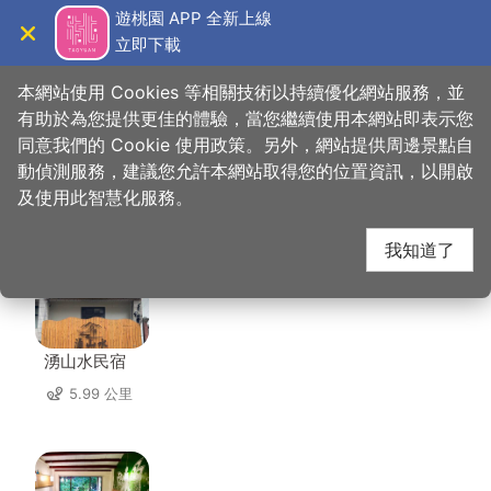
跳
遊桃園 APP 全新上線
到
立即下載
導覽
關閉
主
桃園觀光導覽網
首頁
>
想去的地方
>
美食、購物
>
阿嬌米干
要
本網站使用 Cookies 等相關技術以持續優化網站服務，並
內
有助於為您提供更佳的體驗，當您繼續使用本網站即表示您
容
同意我們的 Cookie 使用政策。另外，網站提供周邊景點自
阿嬌米干 周邊住宿
區
動偵測服務，建議您允許本網站取得您的位置資訊，以開啟
塊
及使用此智慧化服務。
共有 139 間店家
我知道了
湧山水民宿
5.99 公里