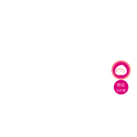
有事問小桃，一起遊桃園
|
附近
玩什麼