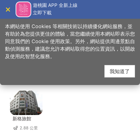
跳
遊桃園 APP 全新上線
到
立即下載
導覽
關閉
主
桃園觀光導覽網
首頁
>
想去的地方
>
美食、購物
>
貝里斯義大利麵餐廳
要
本網站使用 Cookies 等相關技術以持續優化網站服務，並
內
有助於為您提供更佳的體驗，當您繼續使用本網站即表示您
容
同意我們的 Cookie 使用政策。另外，網站提供周邊景點自
貝里斯義大利麵餐廳 周
區
動偵測服務，建議您允許本網站取得您的位置資訊，以開啟
塊
及使用此智慧化服務。
邊住宿
我知道了
共有 115 間店家
新格旅館
2.88 公里