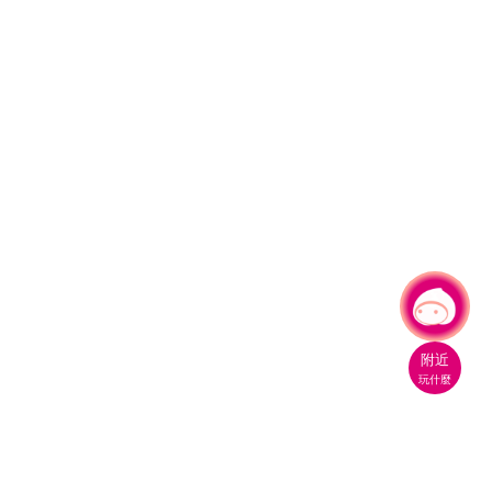
有事問小桃，一起遊桃園
|
附近
玩什麼