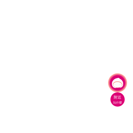
有事問小桃，一起遊桃園
附近
玩什麼