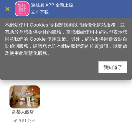
跳
遊桃園 APP 全新上線
到
立即下載
導覽
關閉
主
桃園觀光導覽網
首頁
>
想去的地方
>
美食、購物
>
貝里斯義大利麵餐廳
要
本網站使用 Cookies 等相關技術以持續優化網站服務，並
內
有助於為您提供更佳的體驗，當您繼續使用本網站即表示您
容
同意我們的 Cookie 使用政策。另外，網站提供周邊景點自
貝里斯義大利麵餐廳 周
區
動偵測服務，建議您允許本網站取得您的位置資訊，以開啟
塊
及使用此智慧化服務。
邊住宿
我知道了
共有 115 間店家
凱都大飯店
9.51 公里