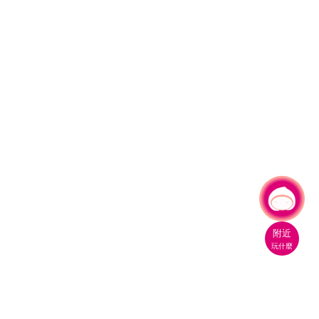
有事問小桃，一起遊桃園
附近
玩什麼