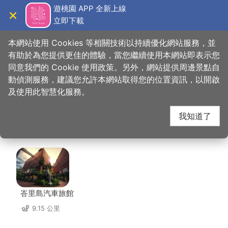
跳
遊桃園 APP 全新上線
到
立即下載
導覽
關閉
主
桃園觀光導覽網
首頁
>
想去的地方
>
美食、購物
>
貝里斯義大利麵餐廳
要
本網站使用 Cookies 等相關技術以持續優化網站服務，並
內
有助於為您提供更佳的體驗，當您繼續使用本網站即表示您
容
同意我們的 Cookie 使用政策。另外，網站提供周邊景點自
貝里斯義大利麵餐廳 周
區
動偵測服務，建議您允許本網站取得您的位置資訊，以開啟
塊
及使用此智慧化服務。
邊住宿
我知道了
共有 115 間店家
峇里島汽車旅館
9.15 公里