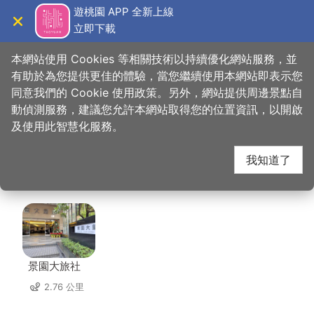
跳
遊桃園 APP 全新上線
到
立即下載
導覽
關閉
主
桃園觀光導覽網
首頁
>
想去的地方
>
美食、購物
>
葡萄王健康活力能量館
要
本網站使用 Cookies 等相關技術以持續優化網站服務，並
內
有助於為您提供更佳的體驗，當您繼續使用本網站即表示您
容
同意我們的 Cookie 使用政策。另外，網站提供周邊景點自
葡萄王健康活力能量館
區
動偵測服務，建議您允許本網站取得您的位置資訊，以開啟
塊
及使用此智慧化服務。
周邊住宿
我知道了
共有 118 間店家
景園大旅社
2.76 公里