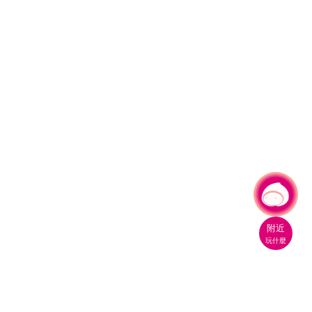
有事問小桃，一起遊桃園
|
附近
玩什麼