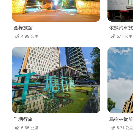
金樺旅舘
依蝶汽車旅
4.99 公里
5.11 公里
千塘行旅
烏樹林從前
5.65 公里
5.71 公里