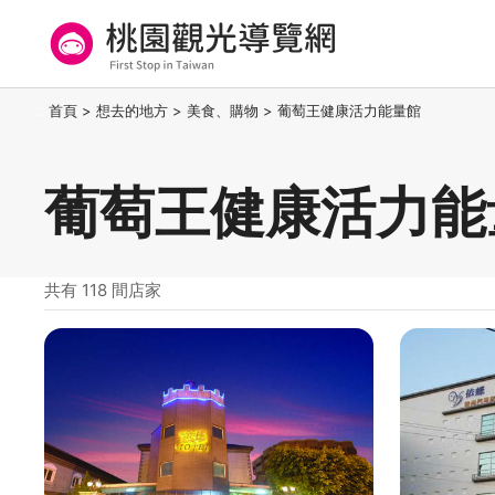
跳
到
主
要
桃園觀光導覽網
:::
首頁
>
想去的地方
>
美食、購物
>
葡萄王健康活力能量館
內
容
區
葡萄王健康活力能
塊
共有 118 間店家