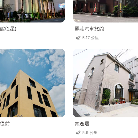
館(2星)
麗莊汽車旅館
5.17 公里
從前
青逸居
5.9 公里