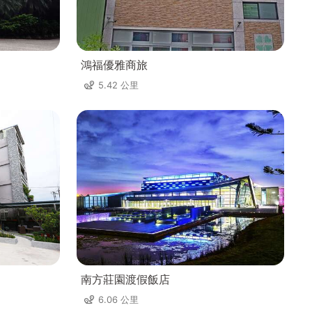
鴻福優雅商旅
5.42 公里
南方莊園渡假飯店
6.06 公里