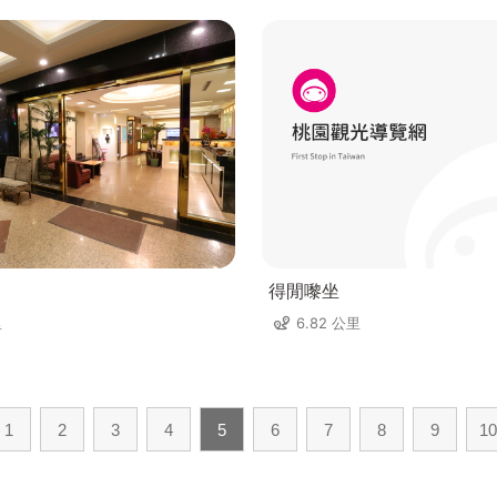
得閒嚟坐
里
6.82 公里
1
2
3
4
5
6
7
8
9
10