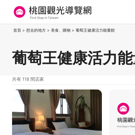
跳
到
主
要
桃園觀光導覽網
:::
首頁
>
想去的地方
>
美食、購物
>
葡萄王健康活力能量館
內
容
區
葡萄王健康活力能
塊
共有 118 間店家