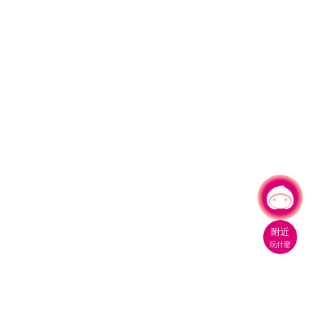
有事問小桃，一起遊桃園
|
附近
玩什麼