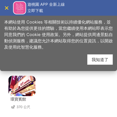
跳
遊桃園 APP 全新上線
到
立即下載
導覽
關閉
主
桃園觀光導覽網
首頁
>
想去的地方
>
美食、購物
>
路易莎咖啡-桃園中正店
要
本網站使用 Cookies 等相關技術以持續優化網站服務，並
內
有助於為您提供更佳的體驗，當您繼續使用本網站即表示您
容
同意我們的 Cookie 使用政策。另外，網站提供周邊景點自
路易莎咖啡-桃園中正
區
動偵測服務，建議您允許本網站取得您的位置資訊，以開啟
塊
及使用此智慧化服務。
店 周邊住宿
我知道了
共有 122 間店家
環寶賓館
370 公尺