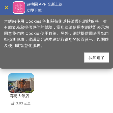
跳
遊桃園 APP 全新上線
到
立即下載
導覽
關閉
主
桃園觀光導覽網
首頁
>
想去的地方
>
美食、購物
>
路易莎咖啡-桃園中正店
要
本網站使用 Cookies 等相關技術以持續優化網站服務，並
內
有助於為您提供更佳的體驗，當您繼續使用本網站即表示您
容
同意我們的 Cookie 使用政策。另外，網站提供周邊景點自
路易莎咖啡-桃園中正
區
動偵測服務，建議您允許本網站取得您的位置資訊，以開啟
塊
及使用此智慧化服務。
店 周邊住宿
我知道了
共有 122 間店家
尊爵大飯店
3.83 公里