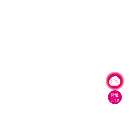
有事問小桃，一起遊桃園
附近
玩什麼