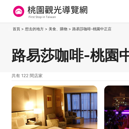
跳
到
主
要
桃園觀光導覽網
:::
首頁
>
想去的地方
>
美食、購物
>
路易莎咖啡-桃園中正店
內
容
區
路易莎咖啡-桃園
塊
共有 122 間店家