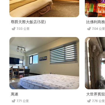
尊爵天際大飯店(5星)
比佛利商務
7.03 公里
7.04 公里
萬遂
大世界賓舘
7.71 公里
7.76 公里