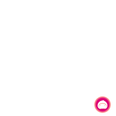
有事問小桃，一起遊桃園
|