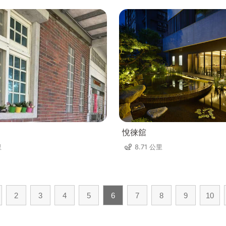
悅徠舘
里
8.71 公里
2
3
4
5
6
7
8
9
10