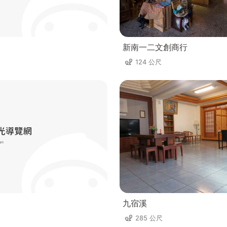
新南一二文創商行
124 公尺
九宿溪
285 公尺