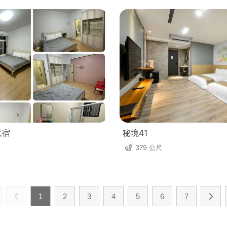
民宿
秘境41
379 公尺
1
2
3
4
5
6
7