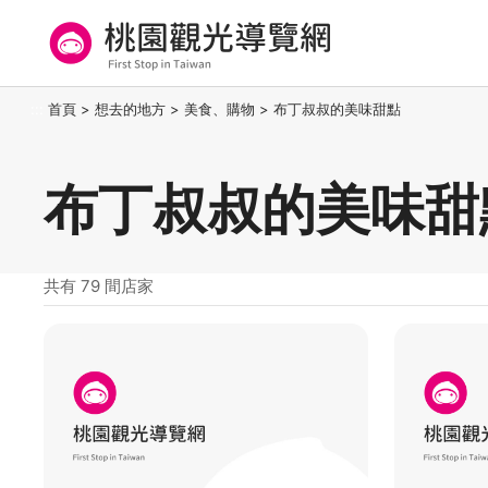
跳
到
主
要
桃園觀光導覽網
:::
首頁
>
想去的地方
>
美食、購物
>
布丁叔叔的美味甜點
內
容
區
布丁叔叔的美味甜
塊
共有 79 間店家