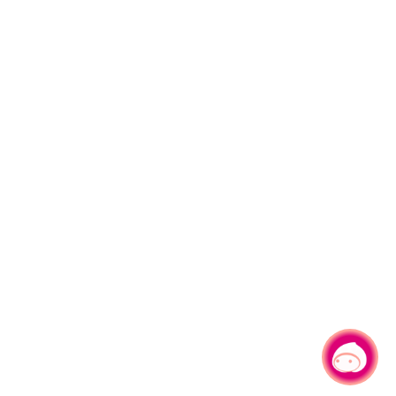
有事問小桃，一起遊桃園
|