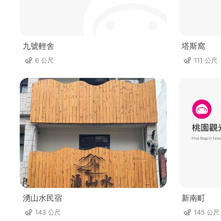
九號輕舍
塔斯窩
6 公尺
111 公尺
湧山水民宿
新南町
143 公尺
145 公尺