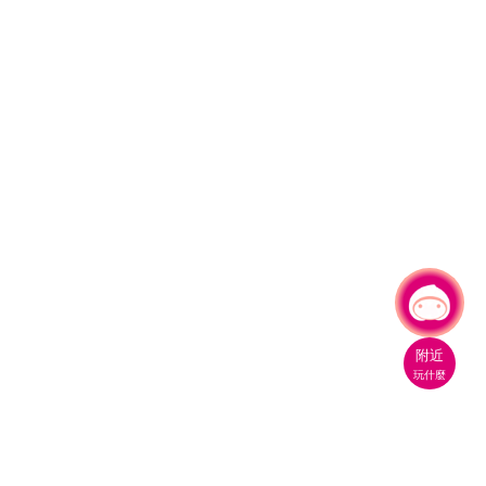
有事問小桃，一起遊桃園
|
附近
玩什麼