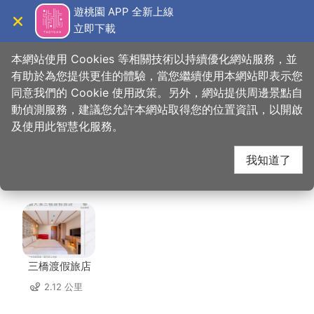
跳
遊桃園 APP 全新上線
到
立即下載
導覽
關閉
主
桃園觀光導覽網
首頁
>
想去的地方
>
美食、購物
>
布丁叔叔的美味甜點
要
本網站使用 Cookies 等相關技術以持續優化網站服務，並
內
有助於為您提供更佳的體驗，當您繼續使用本網站即表示您
容
同意我們的 Cookie 使用政策。另外，網站提供周邊景點自
布丁叔叔的美味甜點 周
區
動偵測服務，建議您允許本網站取得您的位置資訊，以開啟
塊
及使用此智慧化服務。
邊住宿
我知道了
共有 79 間店家
三橋渡假旅店
2.12 公里