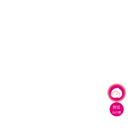
有事問小桃，一起遊桃園
|
附近
玩什麼