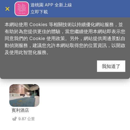
跳
遊桃園 APP 全新上線
到
立即下載
導覽
關閉
主
桃園觀光導覽網
首頁
>
想去的地方
>
美食、購物
>
布丁叔叔的美味甜點
要
本網站使用 Cookies 等相關技術以持續優化網站服務，並
內
有助於為您提供更佳的體驗，當您繼續使用本網站即表示您
容
同意我們的 Cookie 使用政策。另外，網站提供周邊景點自
布丁叔叔的美味甜點 周
區
動偵測服務，建議您允許本網站取得您的位置資訊，以開啟
塊
及使用此智慧化服務。
邊住宿
我知道了
共有 79 間店家
賓利酒店
9.87 公里