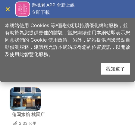
跳
遊桃園 APP 全新上線
到
立即下載
導覽
關閉
主
桃園觀光導覽網
首頁
>
想去的地方
>
美食、購物
>
這一鍋皇室秘藏鍋物
要
本網站使用 Cookies 等相關技術以持續優化網站服務，並
內
有助於為您提供更佳的體驗，當您繼續使用本網站即表示您
容
同意我們的 Cookie 使用政策。另外，網站提供周邊景點自
這一鍋皇室秘藏鍋物 周
區
動偵測服務，建議您允許本網站取得您的位置資訊，以開啟
塊
及使用此智慧化服務。
邊住宿
我知道了
共有 131 間店家
蓮園旅舘 桃園店
2.33 公里