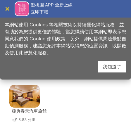
跳
遊桃園 APP 全新上線
到
立即下載
導覽
關閉
主
桃園觀光導覽網
首頁
>
想去的地方
>
美食、購物
>
這一鍋皇室秘藏鍋物
要
本網站使用 Cookies 等相關技術以持續優化網站服務，並
內
有助於為您提供更佳的體驗，當您繼續使用本網站即表示您
容
同意我們的 Cookie 使用政策。另外，網站提供周邊景點自
這一鍋皇室秘藏鍋物 周
區
動偵測服務，建議您允許本網站取得您的位置資訊，以開啟
塊
及使用此智慧化服務。
邊住宿
我知道了
共有 131 間店家
亞典春天汽車旅館
5.83 公里