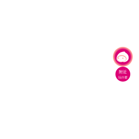
有事問小桃，一起遊桃園
附近
玩什麼