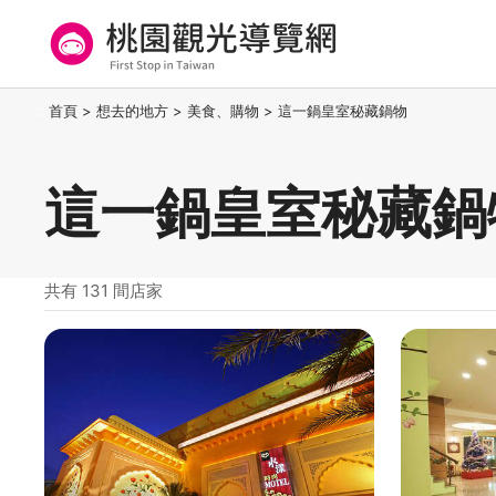
跳
到
主
要
桃園觀光導覽網
:::
首頁
>
想去的地方
>
美食、購物
>
這一鍋皇室秘藏鍋物
內
容
區
這一鍋皇室秘藏鍋
塊
共有 131 間店家