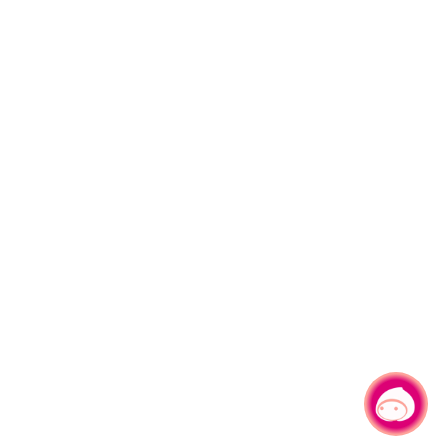
有事問小桃，一起遊桃園
|