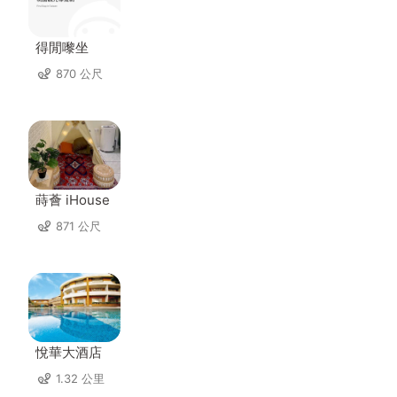
得閒嚟坐
870 公尺
蒔薈 iHouse
871 公尺
悅華大酒店
1.32 公里