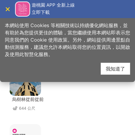
跳
遊桃園 APP 全新上線
到
立即下載
導覽
關閉
主
桃園觀光導覽網
首頁
>
想去的地方
>
美食、購物
>
手信霧隱城
要
本網站使用 Cookies 等相關技術以持續優化網站服務，並
內
有助於為您提供更佳的體驗，當您繼續使用本網站即表示您
容
同意我們的 Cookie 使用政策。另外，網站提供周邊景點自
手信霧隱城 周邊住宿
區
動偵測服務，建議您允許本網站取得您的位置資訊，以開啟
塊
及使用此智慧化服務。
共有 116 間店家
我知道了
烏樹林從前從前
644 公尺