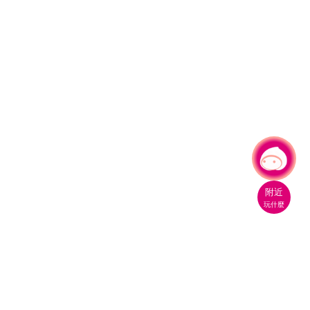
有事問小桃，一起遊桃園
|
附近
玩什麼