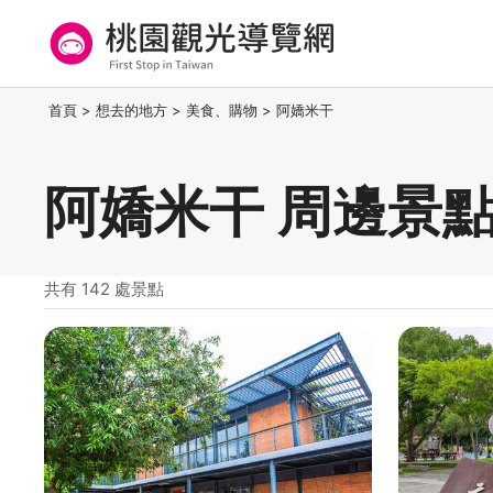
跳
到
主
要
桃園觀光導覽網
:::
首頁
>
想去的地方
>
美食、購物
>
阿嬌米干
內
容
區
阿嬌米干 周邊景
塊
共有 142 處景點