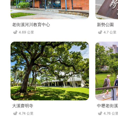
老街溪河川教育中心
新勢公園
4.69 公里
4.7 公里
大溪齋明寺
中壢老街溪
4.74 公里
4.76 公