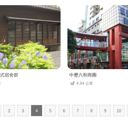
式宿舍群
中壢六和商圈
里
4.94 公里
2
3
4
5
6
7
8
9
10