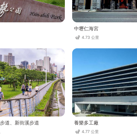
中壢仁海宮
4.73 公里
步道、新街溪步道
養樂多工廠
里
4.77 公里