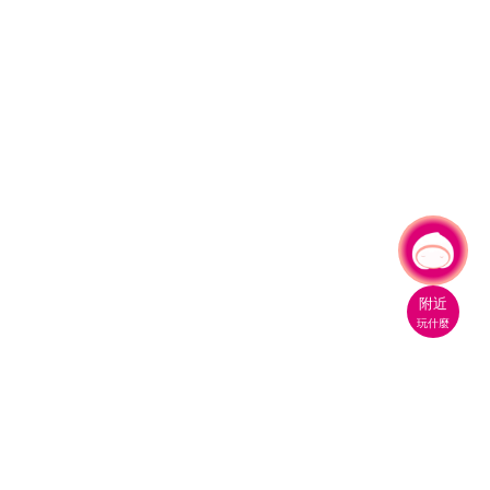
有事問小桃，一起遊桃園
附近
玩什麼