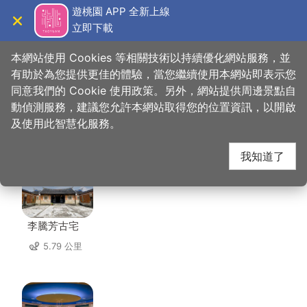
跳
遊桃園 APP 全新上線
到
立即下載
導覽
關閉
主
桃園觀光導覽網
首頁
>
想去的地方
>
美食、購物
>
阿嬌米干
要
本網站使用 Cookies 等相關技術以持續優化網站服務，並
內
有助於為您提供更佳的體驗，當您繼續使用本網站即表示您
容
同意我們的 Cookie 使用政策。另外，網站提供周邊景點自
阿嬌米干 周邊景點
區
動偵測服務，建議您允許本網站取得您的位置資訊，以開啟
塊
及使用此智慧化服務。
共有 142 處景點
我知道了
李騰芳古宅
5.79 公里