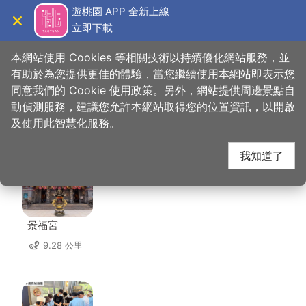
跳
遊桃園 APP 全新上線
到
立即下載
導覽
關閉
主
桃園觀光導覽網
首頁
>
想去的地方
>
美食、購物
>
忠貞甩餅
要
本網站使用 Cookies 等相關技術以持續優化網站服務，並
內
有助於為您提供更佳的體驗，當您繼續使用本網站即表示您
容
同意我們的 Cookie 使用政策。另外，網站提供周邊景點自
忠貞甩餅 周邊景點
區
動偵測服務，建議您允許本網站取得您的位置資訊，以開啟
塊
及使用此智慧化服務。
共有 144 處景點
我知道了
景福宮
9.28 公里