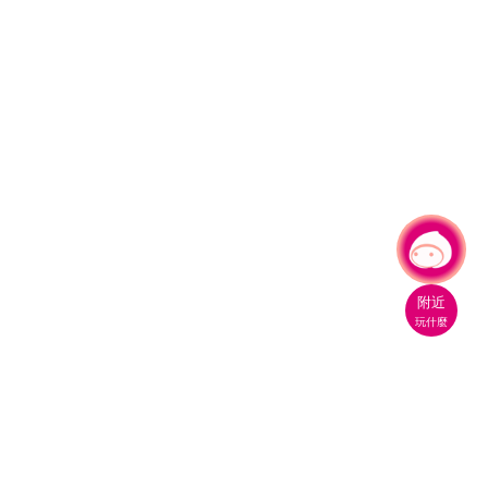
有事問小桃，一起遊桃園
|
附近
玩什麼