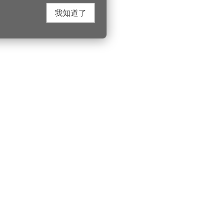
我知道了
在這裡找到我們
桃園市政府觀光
遊桃園
Instagram
330206 桃園市桃
電話：(03)332-210
園風景區管理處
YouTube
服務時間：週一至
遊桃園
市政信箱
上午8:00至12:00 下
索北橫