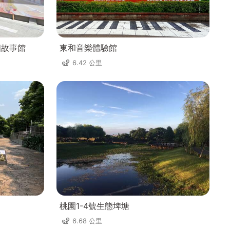
四故事館
東和音樂體驗館
6.42 公里
桃園1-4號生態埤塘
6.68 公里