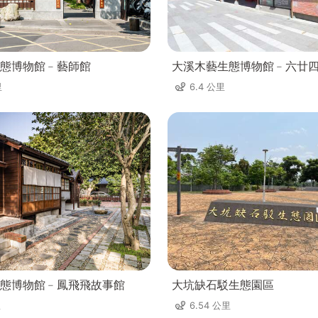
態博物館﹣藝師館
大溪木藝生態博物館﹣六廿
里
6.4 公里
態博物館﹣鳳飛飛故事館
大坑缺石駁生態園區
里
6.54 公里