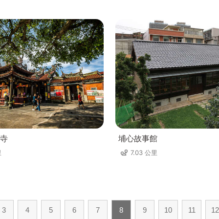
寺
埔心故事館
里
7.03 公里
3
4
5
6
7
8
9
10
11
12