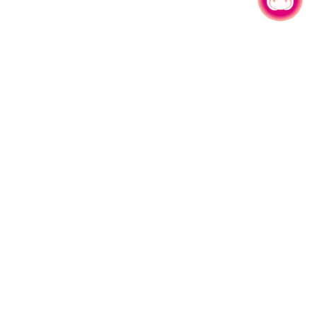
有事問小桃，一起遊桃園
旅遊局
網站導覽
資訊安全政策
園區縣府路1號
網站資料開放宣告
1#6209
隱私權政策
週五
行政資訊網
午13:00至17:00
參訪人次
91,837,959