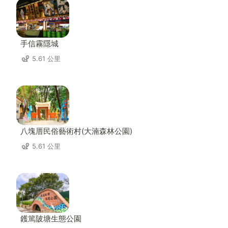
手信霧隱城
5.61 公里
八塊厝民俗藝術村(大湳森林公園)
5.61 公里
鑊篤陂塘生態公園