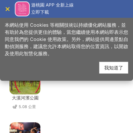
跳
遊桃園 APP 全新上線
到
立即下載
導覽
關閉
主
桃園觀光導覽網
首頁
>
想去的地方
>
美食、購物
>
忠貞甩餅
要
本網站使用 Cookies 等相關技術以持續優化網站服務，並
內
有助於為您提供更佳的體驗，當您繼續使用本網站即表示您
容
同意我們的 Cookie 使用政策。另外，網站提供周邊景點自
忠貞甩餅 周邊景點
區
動偵測服務，建議您允許本網站取得您的位置資訊，以開啟
塊
及使用此智慧化服務。
共有 144 處景點
我知道了
大溪河濱公園
5.08 公里