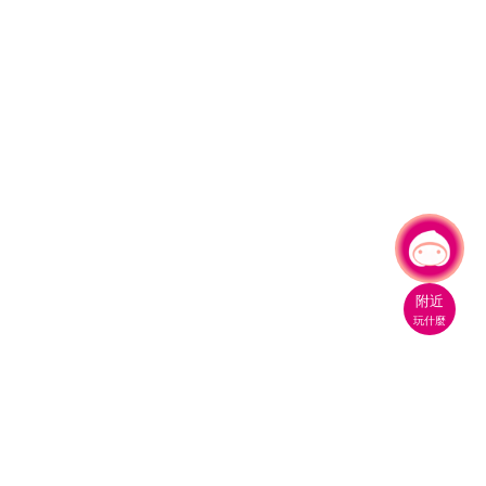
有事問小桃，一起遊桃園
|
附近
玩什麼