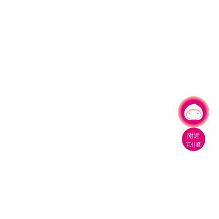
有事問小桃，一起遊桃園
|
附近
玩什麼