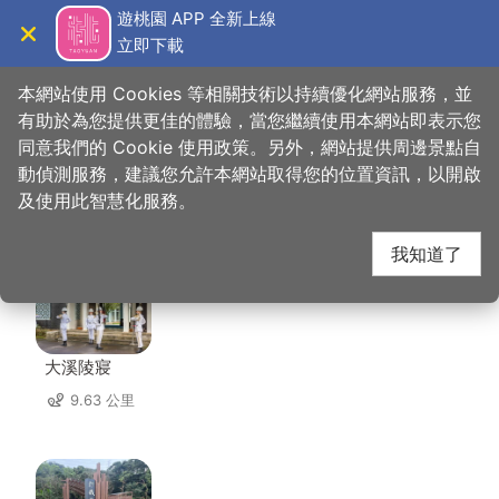
跳
遊桃園 APP 全新上線
到
立即下載
導覽
關閉
主
桃園觀光導覽網
首頁
>
想去的地方
>
美食、購物
>
忠貞甩餅
要
本網站使用 Cookies 等相關技術以持續優化網站服務，並
內
有助於為您提供更佳的體驗，當您繼續使用本網站即表示您
容
同意我們的 Cookie 使用政策。另外，網站提供周邊景點自
忠貞甩餅 周邊景點
區
動偵測服務，建議您允許本網站取得您的位置資訊，以開啟
塊
及使用此智慧化服務。
共有 144 處景點
我知道了
大溪陵寢
9.63 公里