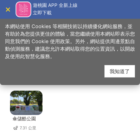
跳
遊桃園 APP 全新上線
到
立即下載
導覽
關閉
主
桃園觀光導覽網
首頁
>
想去的地方
>
美食、購物
>
歐萊德綠建築總部
要
本網站使用 Cookies 等相關技術以持續優化網站服務，並
內
有助於為您提供更佳的體驗，當您繼續使用本網站即表示您
容
同意我們的 Cookie 使用政策。另外，網站提供周邊景點自
歐萊德綠建築總部 周邊
區
動偵測服務，建議您允許本網站取得您的位置資訊，以開啟
塊
及使用此智慧化服務。
景點
我知道了
共有 95 處景點
傘儲酷公園
7.31 公里