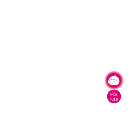
有事問小桃，一起遊桃園
|
附近
玩什麼