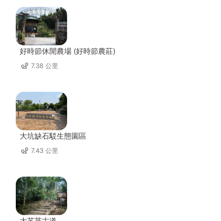
好時節休閒農場 (好時節農莊)
7.38 公里
大坑缺石駁生態園區
7.43 公里
大艽芎古道