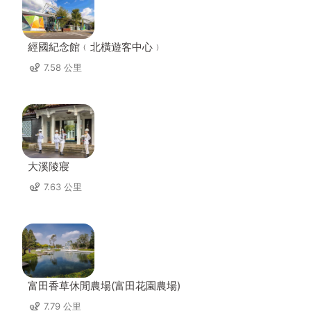
經國紀念館﹙北橫遊客中心﹚
7.58 公里
大溪陵寢
7.63 公里
富田香草休閒農場(富田花園農場)
7.79 公里