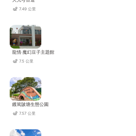
7.49 公里
龍情‧魔幻豆子主題館
7.5 公里
鑊篤陂塘生態公園
7.57 公里