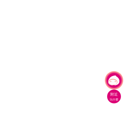
有事問小桃，一起遊桃園
附近
玩什麼