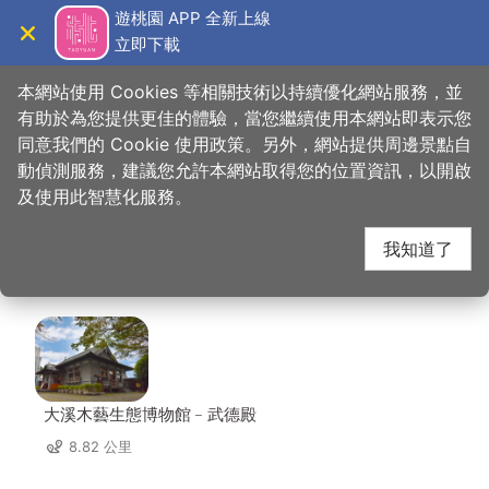
跳
遊桃園 APP 全新上線
到
立即下載
導覽
關閉
主
桃園觀光導覽網
首頁
>
想去的地方
>
美食、購物
>
歐萊德綠建築總部
要
本網站使用 Cookies 等相關技術以持續優化網站服務，並
內
有助於為您提供更佳的體驗，當您繼續使用本網站即表示您
容
同意我們的 Cookie 使用政策。另外，網站提供周邊景點自
歐萊德綠建築總部 周邊
區
動偵測服務，建議您允許本網站取得您的位置資訊，以開啟
塊
及使用此智慧化服務。
景點
我知道了
共有 95 處景點
大溪木藝生態博物館﹣武德殿
8.82 公里