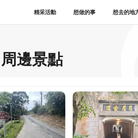
精采活動
想做的事
想去的地
 周邊景點