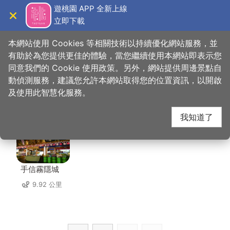
跳
遊桃園 APP 全新上線
到
立即下載
導覽
關閉
主
桃園觀光導覽網
首頁
>
想去的地方
>
美食、購物
>
養樂多工廠
要
本網站使用 Cookies 等相關技術以持續優化網站服務，並
內
有助於為您提供更佳的體驗，當您繼續使用本網站即表示您
容
同意我們的 Cookie 使用政策。另外，網站提供周邊景點自
養樂多工廠 周邊景點
區
動偵測服務，建議您允許本網站取得您的位置資訊，以開啟
塊
及使用此智慧化服務。
共有 133 處景點
我知道了
手信霧隱城
9.92 公里