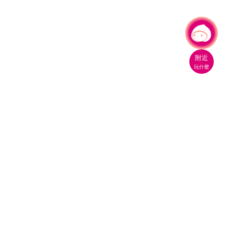
有事問小桃，一起遊桃園
|
附近
玩什麼
桃園市政府觀光旅遊局
330206 桃園市桃園區縣府路1號
電話：(03)332-2101#6209
服務時間：週一至週五