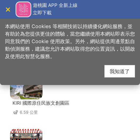
跳
遊桃園 APP 全新上線
到
立即下載
導覽
關閉
主
桃園觀光導覽網
首頁
>
想去的地方
>
美食、購物
>
養樂多工廠
要
本網站使用 Cookies 等相關技術以持續優化網站服務，並
內
有助於為您提供更佳的體驗，當您繼續使用本網站即表示您
容
同意我們的 Cookie 使用政策。另外，網站提供周邊景點自
養樂多工廠 周邊景點
區
動偵測服務，建議您允許本網站取得您的位置資訊，以開啟
塊
及使用此智慧化服務。
共有 133 處景點
我知道了
KIRI 國際原住民族文創園區
6.59 公里