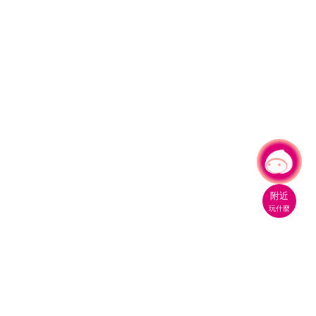
有事問小桃，一起遊桃園
附近
玩什麼