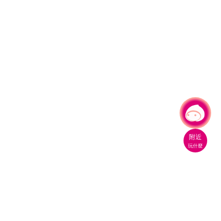
有事問小桃，一起遊桃園
附近
玩什麼