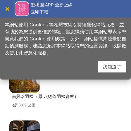
跳
遊桃園 APP 全新上線
到
立即下載
導覽
關閉
主
桃園觀光導覽網
首頁
>
想去的地方
>
美食、購物
>
養樂多工廠
要
本網站使用 Cookies 等相關技術以持續優化網站服務，並
內
有助於為您提供更佳的體驗，當您繼續使用本網站即表示您
容
同意我們的 Cookie 使用政策。另外，網站提供周邊景點自
養樂多工廠 周邊景點
區
動偵測服務，建議您允許本網站取得您的位置資訊，以開啟
塊
及使用此智慧化服務。
共有 133 處景點
我知道了
南興落羽松（原 八德落羽松森林）
6.09 公里