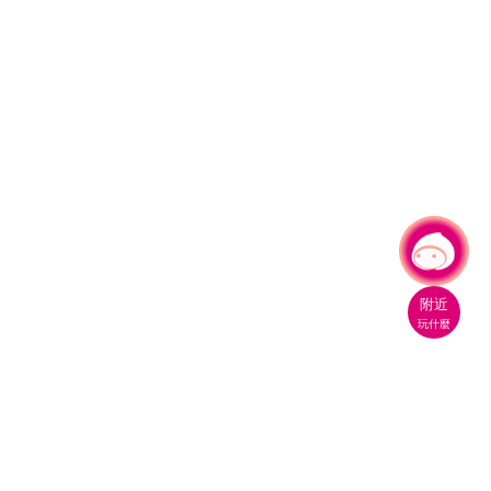
有事問小桃，一起遊桃園
附近
玩什麼