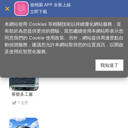
跳
遊桃園 APP 全新上線
到
立即下載
導覽
關閉
主
桃園觀光導覽網
首頁
>
想去的地方
>
美食、購物
>
養樂多工廠
要
本網站使用 Cookies 等相關技術以持續優化網站服務，並
內
有助於為您提供更佳的體驗，當您繼續使用本網站即表示您
容
同意我們的 Cookie 使用政策。另外，網站提供周邊景點自
養樂多工廠 周邊景點
區
動偵測服務，建議您允許本網站取得您的位置資訊，以開啟
塊
及使用此智慧化服務。
共有 133 處景點
我知道了
養樂多工廠
1 公尺