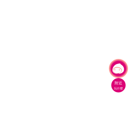
有事問小桃，一起遊桃園
|
附近
玩什麼