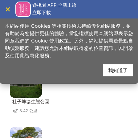
跳
遊桃園 APP 全新上線
到
立即下載
導覽
關閉
主
桃園觀光導覽網
首頁
>
想去的地方
>
美食、購物
>
金蘭活魚餐廳
要
本網站使用 Cookies 等相關技術以持續優化網站服務，並
內
有助於為您提供更佳的體驗，當您繼續使用本網站即表示您
容
同意我們的 Cookie 使用政策。另外，網站提供周邊景點自
金蘭活魚餐廳 周邊景點
區
動偵測服務，建議您允許本網站取得您的位置資訊，以開啟
塊
及使用此智慧化服務。
共有 101 處景點
我知道了
社子埤塘生態公園
8.42 公里