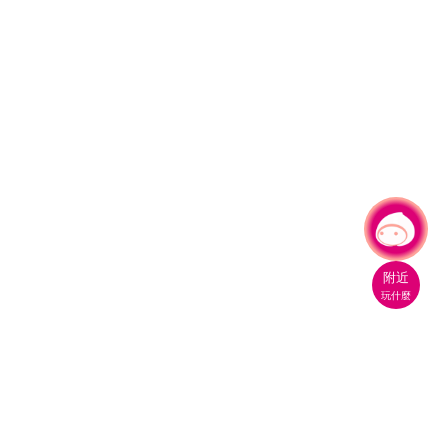
有事問小桃，一起遊桃園
|
附近
玩什麼