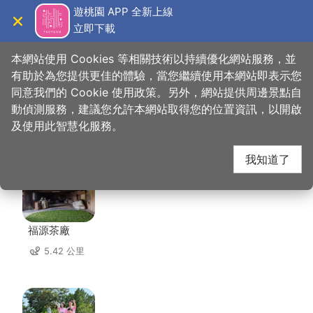
跳
遊桃園 APP 全新上線
到
立即下載
導覽
關閉
主
桃園觀光導覽網
首頁
>
想去的地方
>
美食、購物
>
金蘭活魚餐廳
要
本網站使用 Cookies 等相關技術以持續優化網站服務，並
內
有助於為您提供更佳的體驗，當您繼續使用本網站即表示您
容
同意我們的 Cookie 使用政策。另外，網站提供周邊景點自
金蘭活魚餐廳 周邊景點
區
動偵測服務，建議您允許本網站取得您的位置資訊，以開啟
塊
及使用此智慧化服務。
共有 101 處景點
我知道了
福源茶廠
5.42 公里