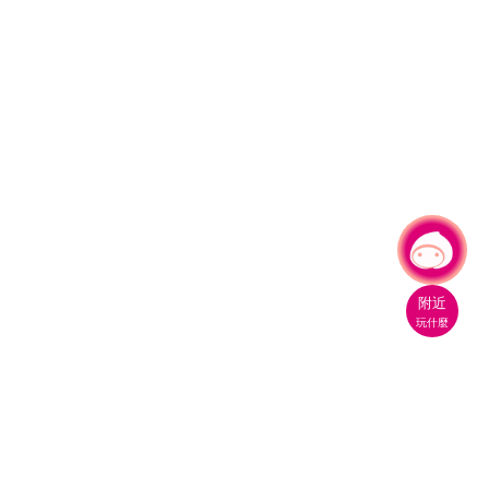
有事問小桃，一起遊桃園
附近
玩什麼