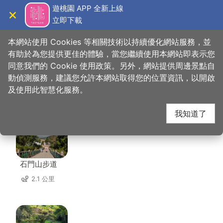
跳
遊桃園 APP 全新上線
到
立即下載
導覽
關閉
主
桃園觀光導覽網
首頁
>
想去的地方
>
美食、購物
>
金蘭活魚餐廳
要
本網站使用 Cookies 等相關技術以持續優化網站服務，並
內
有助於為您提供更佳的體驗，當您繼續使用本網站即表示您
容
同意我們的 Cookie 使用政策。另外，網站提供周邊景點自
金蘭活魚餐廳 周邊景點
區
動偵測服務，建議您允許本網站取得您的位置資訊，以開啟
塊
及使用此智慧化服務。
共有 101 處景點
我知道了
石門山步道
2.1 公里