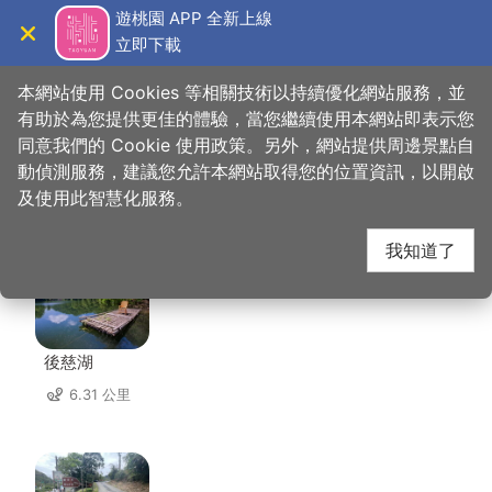
跳
遊桃園 APP 全新上線
到
立即下載
導覽
關閉
主
桃園觀光導覽網
首頁
>
想去的地方
>
美食、購物
>
金蘭活魚餐廳
要
本網站使用 Cookies 等相關技術以持續優化網站服務，並
內
有助於為您提供更佳的體驗，當您繼續使用本網站即表示您
容
同意我們的 Cookie 使用政策。另外，網站提供周邊景點自
金蘭活魚餐廳 周邊景點
區
動偵測服務，建議您允許本網站取得您的位置資訊，以開啟
塊
及使用此智慧化服務。
共有 101 處景點
我知道了
後慈湖
6.31 公里