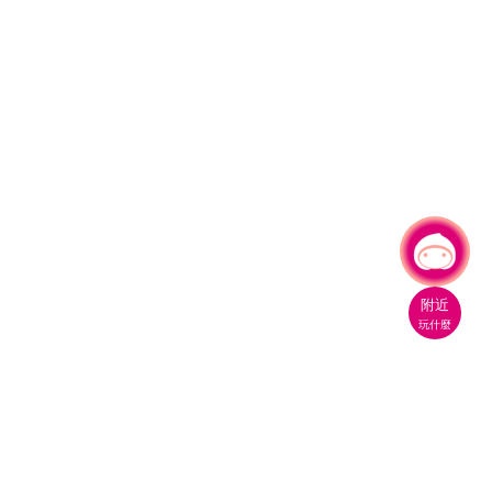
有事問小桃，一起遊桃園
|
附近
玩什麼