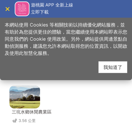
跳
遊桃園 APP 全新上線
到
立即下載
導覽
關閉
主
桃園觀光導覽網
首頁
>
想去的地方
>
美食、購物
>
山霸王活魚土雞餐廳
要
本網站使用 Cookies 等相關技術以持續優化網站服務，並
內
有助於為您提供更佳的體驗，當您繼續使用本網站即表示您
容
同意我們的 Cookie 使用政策。另外，網站提供周邊景點自
山霸王活魚土雞餐廳 周
區
動偵測服務，建議您允許本網站取得您的位置資訊，以開啟
塊
及使用此智慧化服務。
邊景點
我知道了
共有 100 處景點
三坑水鄉休閒農業區
3.56 公里