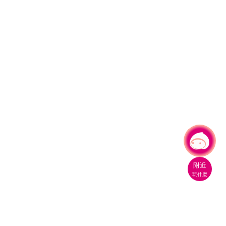
有事問小桃，一起遊桃園
|
附近
玩什麼