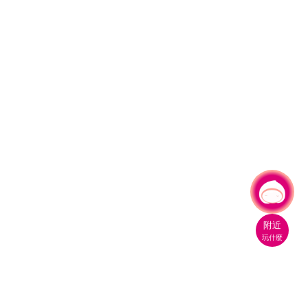
有事問小桃，一起遊桃園
附近
玩什麼