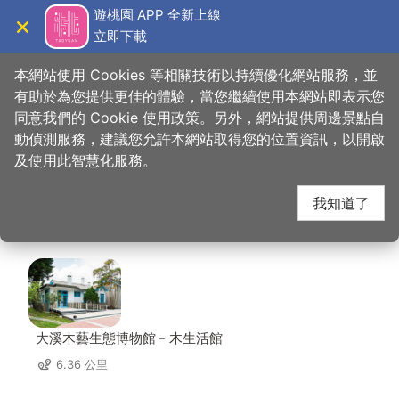
跳
遊桃園 APP 全新上線
到
立即下載
導覽
關閉
主
桃園觀光導覽網
首頁
>
想去的地方
>
美食、購物
>
山霸王活魚土雞餐廳
要
本網站使用 Cookies 等相關技術以持續優化網站服務，並
內
有助於為您提供更佳的體驗，當您繼續使用本網站即表示您
容
同意我們的 Cookie 使用政策。另外，網站提供周邊景點自
山霸王活魚土雞餐廳 周
區
動偵測服務，建議您允許本網站取得您的位置資訊，以開啟
塊
及使用此智慧化服務。
邊景點
我知道了
共有 100 處景點
大溪木藝生態博物館﹣木生活館
6.36 公里